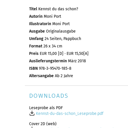
Titel
Kennst du das schon?
Autorin
Moni Port
Illustratorin
Moni Port
Ausgabe
Originalausgabe
Umfang
24 Seiten, Pappbuch
Format
26 x 34 cm
Preis
EUR 15,00 [D] · EUR 15,50[A]
Auslieferungstermin
März 2018
ISBN
978-3-95470-185-8
Altersangabe
Ab 2 Jahre
DOWNLOADS
Leseprobe als PDF
Kennst-du-das-schon_Leseprobe.pdf
Cover 2D (web)