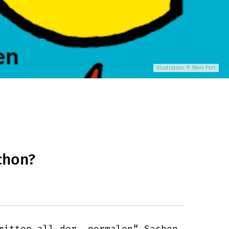
Illustration: © Moni Port
chon?
mitten all der „normalen“ Sachen-