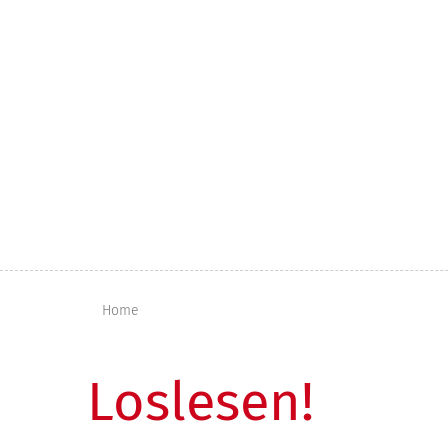
1
2
3
4
5
6
7
Home
Loslesen!