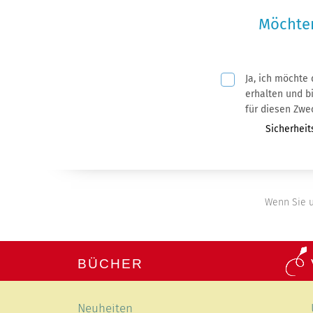
Möchten
Ja, ich möchte
Pflichtfeld
erhalten und bin mit der Nutzung meiner
für diesen Zwe
Pflichtfeld
Sicherheit
Wenn Sie u
BÜCHER
Navigation
Neuheiten
überspringen