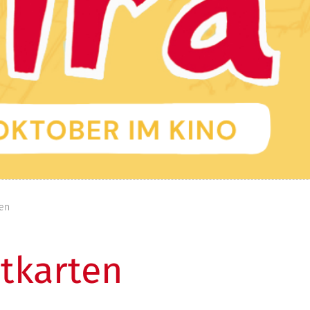
en
tkarten