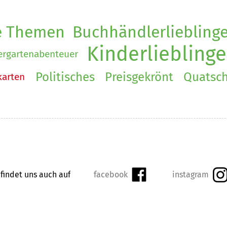
e Themen
Buchhändlerliebling
Kinderlieblinge
ergartenabenteuer
Politisches
Preisgekrönt
Quatsc
arten
 findet uns auch auf