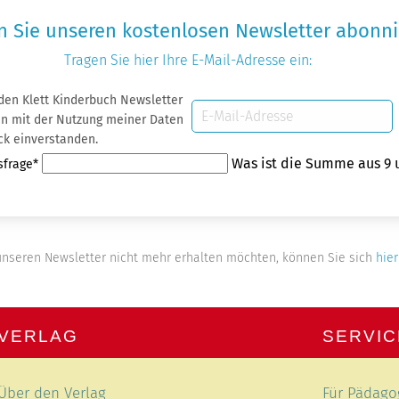
 Sie unseren kostenlosen Newsletter abonni
Tragen Sie hier Ihre
E-Mail-Adresse
ein:
 den Klett Kinderbuch Newsletter
E-
 Daten
Mail-
ck einverstanden.
Adresse
Was ist die Summe aus 9 
sfrage
*
nseren Newsletter nicht mehr erhalten möchten, können Sie sich
hier
VERLAG
SERVIC
Navigation
Navigation
Über den Verlag
Für Pädago
überspringen
überspring