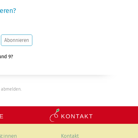
eren?
Abonnieren
und 9?
abmelden.
E
KONTAKT
Navigation
g:innen
Kontakt
en
überspringen