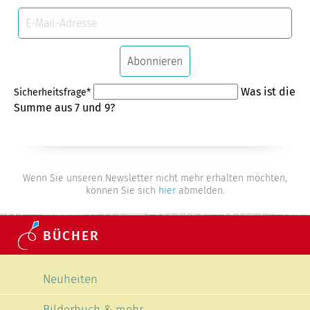
E-
Mail-
Adresse
Abonnieren
Pflichtfeld
Was ist die
Sicherheitsfrage
*
Summe aus 7 und 9?
Wenn Sie unseren Newsletter nicht mehr erhalten möchten,
können Sie sich
hier
abmelden.
BÜCHER
Navigation überspringen
Neuheiten
Bilderbuch & mehr