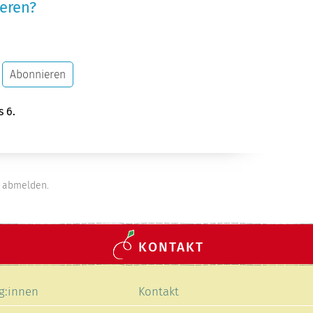
eren?
Abonnieren
s 6.
abmelden.
KONTAKT
Navigation
g:innen
Kontakt
en
überspringen