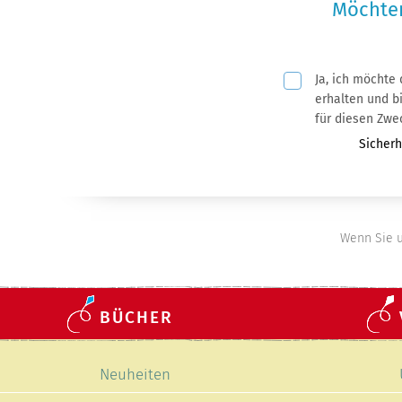
Möchten
Ja, ich möchte
Pflichtfeld
erhalten und bin mit der Nutzung meiner
für diesen Zwe
Pflichtf
Sicherh
Wenn Sie u
BÜCHER
Navigation
Neuheiten
überspringen