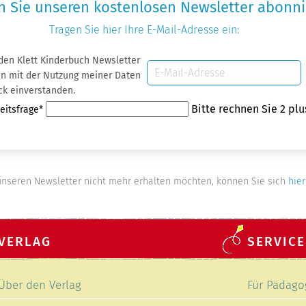
 Sie unseren kostenlosen Newsletter abonni
Tragen Sie hier Ihre
E-Mail-Adresse
ein:
 den Klett Kinderbuch Newsletter
E-
 Daten
Mail-
ck einverstanden.
Adresse
eld
Bitte rechnen Sie 2 plu
eitsfrage
*
nseren Newsletter nicht mehr erhalten möchten, können Sie sich
hier
VERLAG
SERVICE
Navigation
Navigation
Über den Verlag
Für Pädago
überspringen
überspring