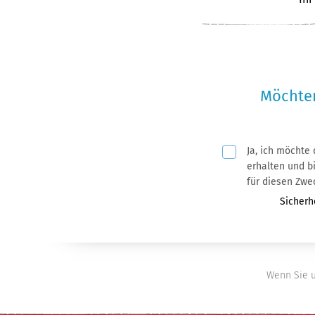
Möchten
Ja, ich möchte
Pflichtfeld
erhalten und bin mit der Nutzung meiner
für diesen Zwe
Pflichtf
Sicherh
Wenn Sie u