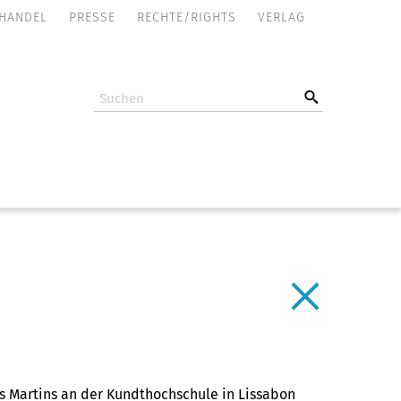
NAVIGATION
HANDEL
PRESSE
RECHTE/RIGHTS
VERLAG
ÜBERSPRINGEN
ós Martins an der Kundthochschule in Lissabon