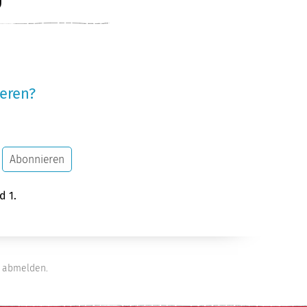
eren?
Abonnieren
d 1.
abmelden.