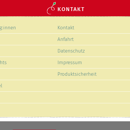
KONTAKT
Navigation
g:innen
Kontakt
en
überspringen
Anfahrt
Datenschutz
hts
Impressum
Produktsicherheit
l