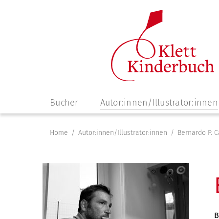
Navigation
Bücher
Autor:innen/Illustrator:innen
überspringen
Home
Autor:innen/Illustrator:innen
Bernardo P. 
B