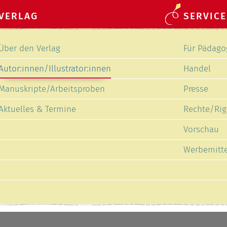
VERLAG
SERVICE
Navigation
Navigation
Über den Verlag
Für Pädago
überspringen
überspring
Autor:innen/Illustrator:innen
Handel
Manuskripte/Arbeitsproben
Presse
Aktuelles & Termine
Rechte/Rig
Vorschau
Werbemitte