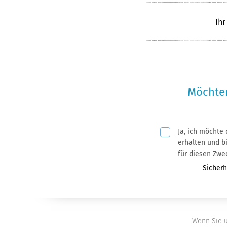
Ihr
Möchten
Ja, ich möchte
Pflichtfeld
erhalten und bin mit der Nutzung meiner
für diesen Zwe
Pflichtf
Sicherh
Wenn Sie u