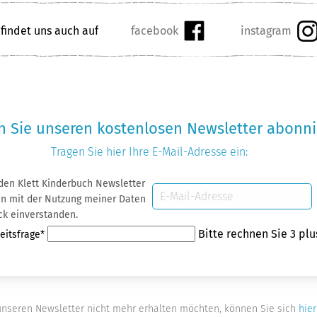
 findet uns auch auf
 Sie unseren kostenlosen Newsletter abonni
Tragen Sie hier Ihre
E-Mail-Adresse
ein:
 den Klett Kinderbuch Newsletter
E-
 Daten
Mail-
ck einverstanden.
Adresse
eld
Bitte rechnen Sie 3 plu
eitsfrage
*
nseren Newsletter nicht mehr erhalten möchten, können Sie sich
hier