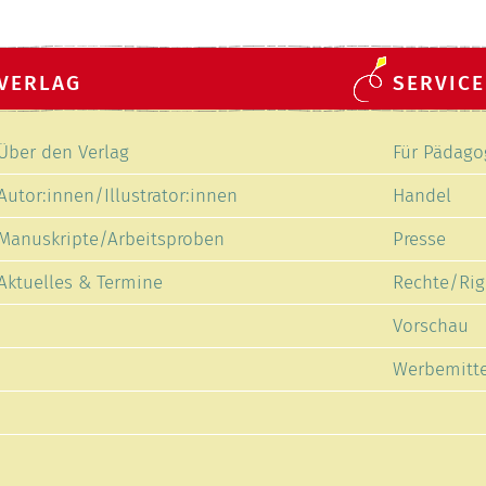
VERLAG
SERVICE
Navigation
Navigation
Über den Verlag
Für Pädago
überspringen
überspring
Autor:innen/Illustrator:innen
Handel
Manuskripte/Arbeitsproben
Presse
Aktuelles & Termine
Rechte/Rig
Vorschau
Werbemitte