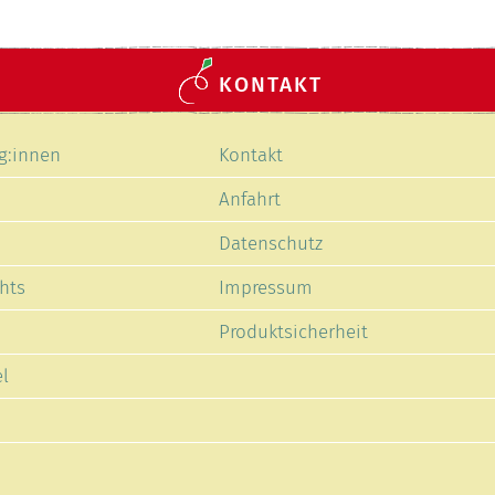
KONTAKT
Navigation
g:innen
Kontakt
en
überspringen
Anfahrt
Datenschutz
hts
Impressum
Produktsicherheit
l