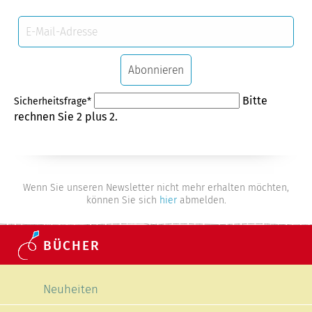
E-
Mail-
Adresse
Abonnieren
Pflichtfeld
Bitte
Sicherheitsfrage
*
rechnen Sie 2 plus 2.
Wenn Sie unseren Newsletter nicht mehr erhalten möchten,
können Sie sich
hier
abmelden.
BÜCHER
Navigation überspringen
Neuheiten