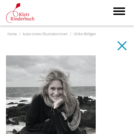
Home
Autor:innen/Illustrator:innen
Ulrike Möltgen