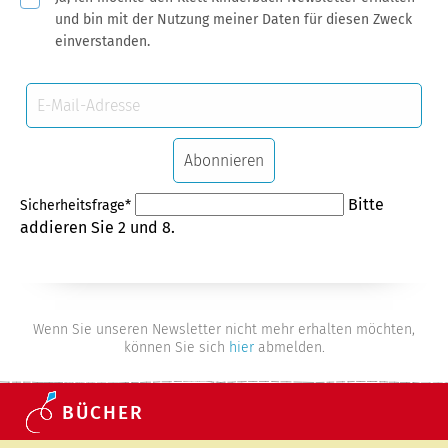
und bin mit der Nutzung meiner Daten für diesen Zweck
einverstanden.
E-
Mail-
Adresse
Abonnieren
Pflichtfeld
Bitte
Sicherheitsfrage
*
addieren Sie 2 und 8.
Wenn Sie unseren Newsletter nicht mehr erhalten möchten,
können Sie sich
hier
abmelden.
BÜCHER
Navigation überspringen