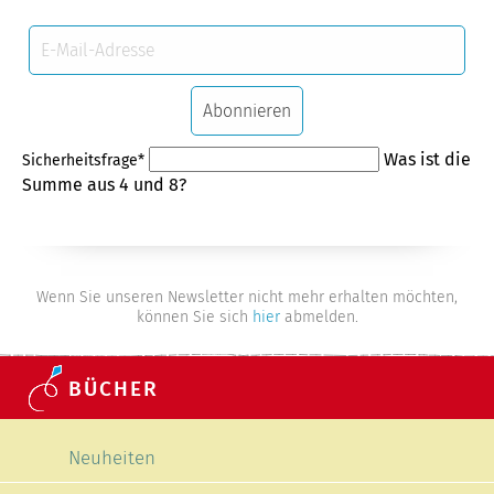
E-
Mail-
Adresse
Abonnieren
Pflichtfeld
Was ist die
Sicherheitsfrage
*
Summe aus 4 und 8?
Wenn Sie unseren Newsletter nicht mehr erhalten möchten,
können Sie sich
hier
abmelden.
BÜCHER
Navigation überspringen
Neuheiten