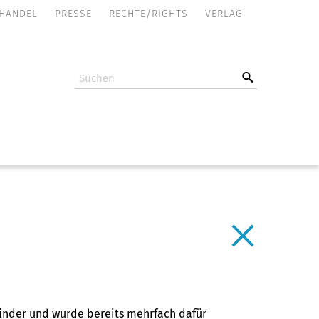
NAVIGATION
HANDEL
PRESSE
RECHTE/RIGHTS
VERLAG
ÜBERSPRINGEN
inder und wurde bereits mehrfach dafür