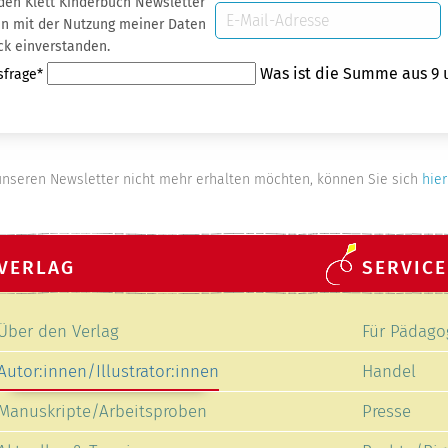
 den Klett Kinderbuch Newsletter
E-
 Daten
Mail-
ck einverstanden.
Adresse
Was ist die Summe aus 9 
sfrage
*
nseren Newsletter nicht mehr erhalten möchten, können Sie sich
hier
VERLAG
SERVICE
Navigation
Navigation
Über den Verlag
Für Pädago
überspringen
überspring
Autor:innen/Illustrator:innen
Handel
Manuskripte/Arbeitsproben
Presse