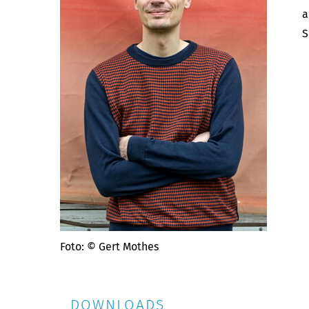
a
S
Foto: © Gert Mothes
DOWNLOADS