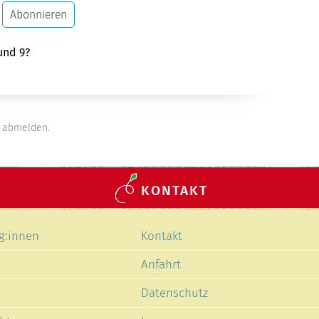
Abonnieren
und 9?
abmelden.
KONTAKT
Navigation
g:innen
Kontakt
en
überspringen
Anfahrt
Datenschutz