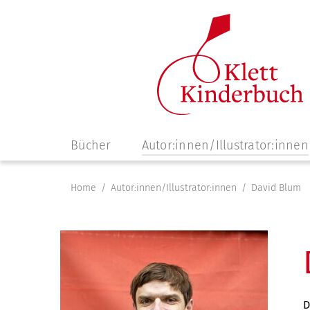
Navigation
Bücher
Autor:innen/Illustrator:innen
überspringen
Home
Autor:innen/Illustrator:innen
David Blum
D