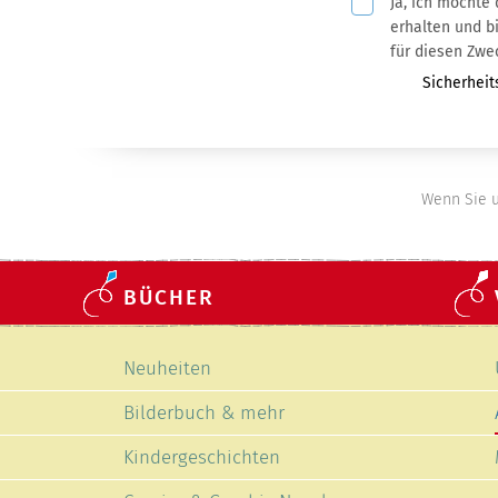
Ja, ich möchte
Pflichtfeld
erhalten und bin mit der Nutzung meiner
für diesen Zwe
Pflichtfeld
Sicherheit
Wenn Sie u
BÜCHER
Navigation
Neuheiten
überspringen
Bilderbuch & mehr
Kindergeschichten