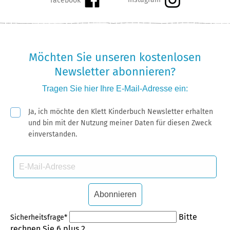
Möchten Sie unseren kostenlosen
Newsletter abonnieren?
Tragen Sie hier Ihre
E-Mail-Adresse
ein:
Pflichtfeld
Ja, ich möchte den Klett Kinderbuch Newsletter erhalten
und bin mit der Nutzung meiner Daten für diesen Zweck
einverstanden.
E-
Mail-
Adresse
Abonnieren
Pflichtfeld
Bitte
Sicherheitsfrage
*
rechnen Sie 6 plus 2.