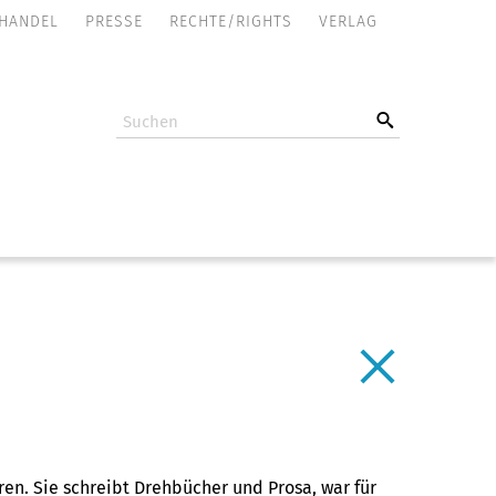
NAVIGATION
HANDEL
PRESSE
RECHTE/RIGHTS
VERLAG
ÜBERSPRINGEN
n. Sie schreibt Drehbücher und Prosa, war für