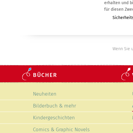
erhalten und bin mit der Nutzung meiner
für diesen Zwe
Pflichtfeld
Sicherheit
Wenn Sie u
BÜCHER
Navigation
Neuheiten
überspringen
Bilderbuch & mehr
Kindergeschichten
Comics & Graphic Novels