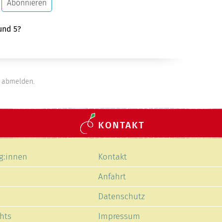
Abonnieren
und 5?
abmelden.
KONTAKT
Navigation
g:innen
Kontakt
en
überspringen
Anfahrt
Datenschutz
hts
Impressum