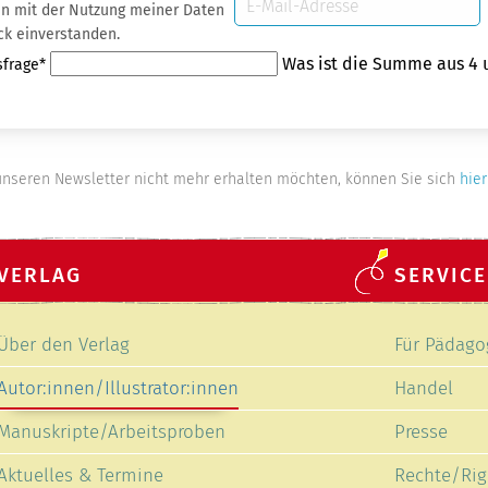
 Daten
Mail-
ck einverstanden.
Adresse
Was ist die Summe aus 4 
sfrage
*
nseren Newsletter nicht mehr erhalten möchten, können Sie sich
hier
VERLAG
SERVICE
Navigation
Navigation
Über den Verlag
Für Pädago
überspringen
überspring
Autor:innen/Illustrator:innen
Handel
Manuskripte/Arbeitsproben
Presse
Aktuelles & Termine
Rechte/Rig