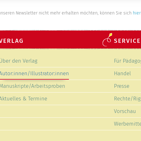
nseren Newsletter nicht mehr erhalten möchten, können Sie sich
hier
VERLAG
SERVICE
Navigation
Navigation
Über den Verlag
Für Pädago
überspringen
überspring
Autor:innen/Illustrator:innen
Handel
Manuskripte/Arbeitsproben
Presse
Aktuelles & Termine
Rechte/Rig
Vorschau
Werbemitte