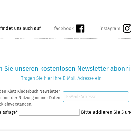
 findet uns auch auf
 Sie unseren kostenlosen Newsletter abonni
Tragen Sie hier Ihre
E-Mail-Adresse
ein:
 den Klett Kinderbuch Newsletter
E-
 Daten
Mail-
ck einverstanden.
Adresse
eld
Bitte addieren Sie 5 un
eitsfrage
*