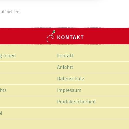
abmelden.
KONTAKT
Navigation
g:innen
Kontakt
en
überspringen
Anfahrt
Datenschutz
hts
Impressum
Produktsicherheit
l