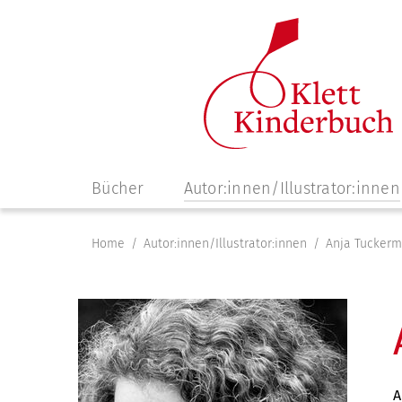
Navigation
Bücher
Autor:innen/Illustrator:innen
überspringen
Home
Autor:innen/Illustrator:innen
Anja Tucker
A