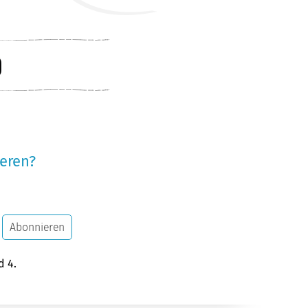
eren?
Abonnieren
d 4.