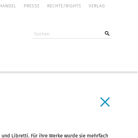
NAVIGATION
HANDEL
PRESSE
RECHTE/RIGHTS
VERLAG
ÜBERSPRINGEN
und Libretti. Für ihre Werke wurde sie mehrfach