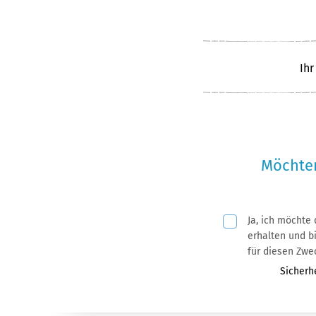
Ihr
Möchten
Ja, ich möchte
Pflichtfeld
erhalten und bin mit der Nutzung meiner
für diesen Zwe
Pflichtf
Sicherh