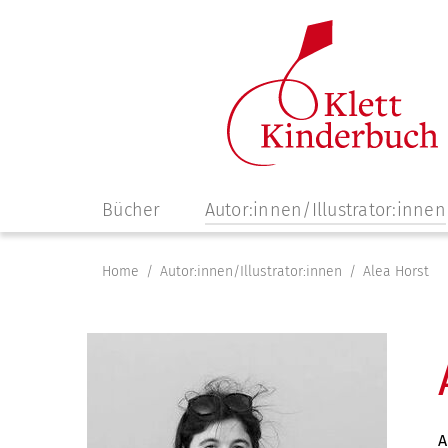
Navigation
Bücher
Autor:innen/Illustrator:innen
überspringen
Home
Autor:innen/Illustrator:innen
Alea Horst
A