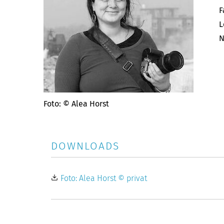
F
L
N
Foto: © Alea Horst
DOWNLOADS
Foto: Alea Horst © privat