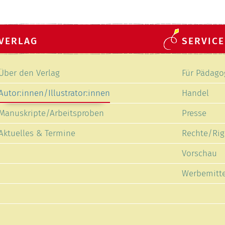
VERLAG
SERVICE
Navigation
Navigation
Über den Verlag
Für Pädago
überspringen
überspring
Autor:innen/Illustrator:innen
Handel
Manuskripte/Arbeitsproben
Presse
Aktuelles & Termine
Rechte/Rig
Vorschau
Werbemitte