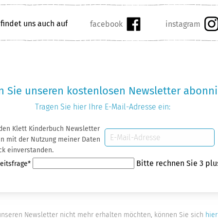
 findet uns auch auf
 Sie unseren kostenlosen Newsletter abonni
Tragen Sie hier Ihre
E-Mail-Adresse
ein:
 den Klett Kinderbuch Newsletter
E-
 Daten
Mail-
ck einverstanden.
Adresse
eld
Bitte rechnen Sie 3 plu
eitsfrage
*
nseren Newsletter nicht mehr erhalten möchten, können Sie sich
hier