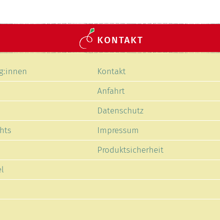
KONTAKT
Navigation
g:innen
Kontakt
en
überspringen
Anfahrt
Datenschutz
hts
Impressum
Produktsicherheit
l