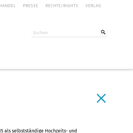
NAVIGATION
HANDEL
PRESSE
RECHTE/RIGHTS
VERLAG
ÜBERSPRINGEN
15 als selbstständige Hochzeits- und