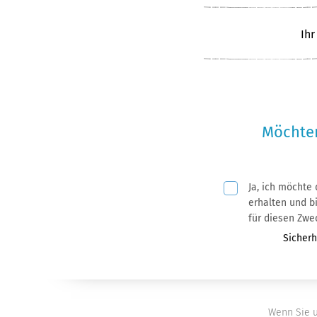
Ihr
Möchten
Ja, ich möchte
Pflichtfeld
erhalten und bin mit der Nutzung meiner
für diesen Zwe
Pflichtf
Sicherh
Wenn Sie u