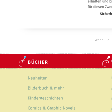
erhalten und bin mit der Nutzung meiner
für diesen Zwe
Pflichtf
Sicherh
Wenn Sie u
BÜCHER
Navigation
Neuheiten
überspringen
Bilderbuch & mehr
Kindergeschichten
Comics & Graphic Novels