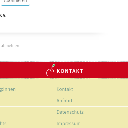
Abonnieren
s 5.
abmelden.
KONTAKT
Navigation
g:innen
Kontakt
en
überspringen
Anfahrt
Datenschutz
hts
Impressum