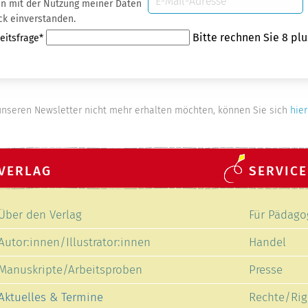
 Daten
Mail-
ck einverstanden.
Adresse
eld
Bitte rechnen Sie 8 plu
eitsfrage
*
nseren Newsletter nicht mehr erhalten möchten, können Sie sich
hier
VERLAG
SERVICE
Navigation
Navigation
Über den Verlag
Für Pädago
überspringen
überspring
Autor:innen/Illustrator:innen
Handel
Manuskripte/Arbeitsproben
Presse
Aktuelles & Termine
Rechte/Rig