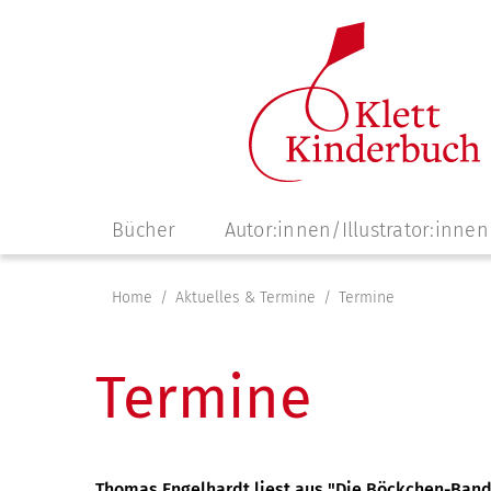
Navigation
Bücher
Autor:innen/Illustrator:innen
überspringen
Home
Aktuelles & Termine
Termine
Termine
Thomas Engelhardt liest aus "Die Böckchen-Band